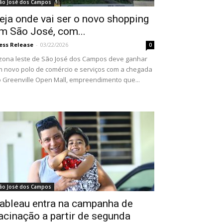
ão José dos Campos
eja onde vai ser o novo shopping
m São José, com...
ess Release
-
03/22/2026
0
zona leste de São José dos Campos deve ganhar
 novo polo de comércio e serviços com a chegada
 Greenville Open Mall, empreendimento que...
ão José dos Campos
ableau entra na campanha de
acinação a partir de segunda