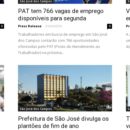
São José dos Campos
S
PAT tem 766 vagas de emprego
V
disponíveis para segunda
e
Press Release
-
05/04/2024
Pr
0
0
Trabalhadores em busca de emprego em São José
A 
dos Campos contarão com 766 oportunidades
um
oferecidas pelo PAT (Posto de Atendimento ao
do
Trabalhador) na próxima...
São José dos Campos
S
Prefeitura de São José divulga os
T
plantões de fim de ano
v