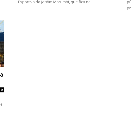
Esportivo do Jardim Morumbi, que fica na...
pú
pr
da
0
 e