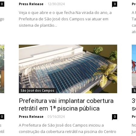
Press Release
-
12/30/2024
Pr
0
0
Veja o que abre e o que fecha Na virada do ano, a
A 
ego
Prefeitura de São José dos Campos vai atuar em
Ta
sistema de plantão...
ca
at
São José dos Campos
S
Prefeitura vai implantar cobertura
3
8
retrátil em 1ª piscina pública
s
Press Release
-
05/16/2024
Pr
0
0
s
A Prefeitura de São José dos Campos iniciou a
No
til
construção da cobertura retrátil na piscina do Centro
Ju