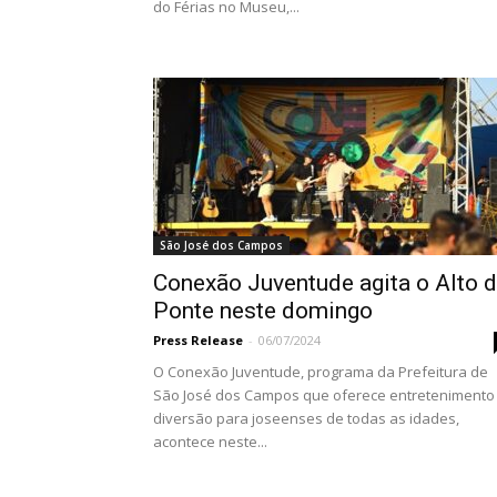
do Férias no Museu,...
São José dos Campos
Conexão Juventude agita o Alto 
Ponte neste domingo
Press Release
-
06/07/2024
O Conexão Juventude, programa da Prefeitura de
São José dos Campos que oferece entretenimento
diversão para joseenses de todas as idades,
acontece neste...