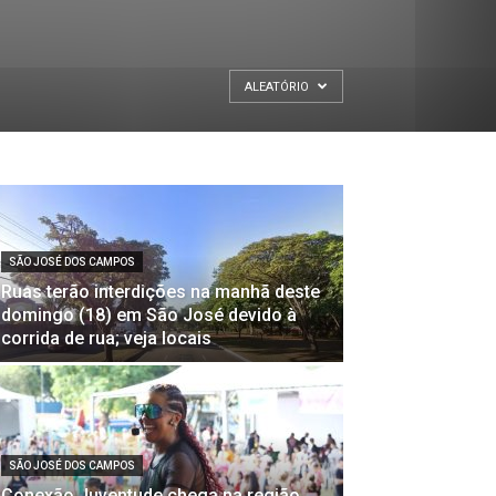
ALEATÓRIO
SÃO JOSÉ DOS CAMPOS
Ruas terão interdições na manhã deste
domingo (18) em São José devido à
corrida de rua; veja locais
SÃO JOSÉ DOS CAMPOS
Conexão Juventude chega na região