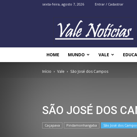
sexta-feira, agosto 7, 2026
Entrar / Cadastrar
Vale
Noticias
HOME
MUNDO
VALE
EDUC
Início
Vale
São José dos Campos
SÃO JOSÉ DOS C
Caçapava
Pindamonhangaba
São José dos Campo