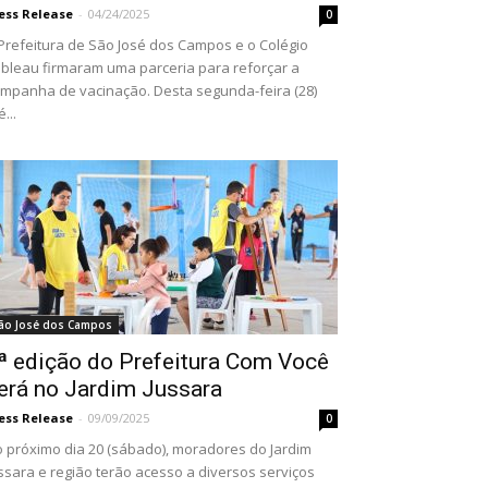
ess Release
-
04/24/2025
0
Prefeitura de São José dos Campos e o Colégio
bleau firmaram uma parceria para reforçar a
mpanha de vacinação. Desta segunda-feira (28)
é...
ão José dos Campos
ª edição do Prefeitura Com Você
erá no Jardim Jussara
ess Release
-
09/09/2025
0
 próximo dia 20 (sábado), moradores do Jardim
ssara e região terão acesso a diversos serviços