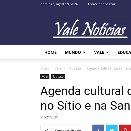
domingo, agosto 9, 2026
Entrar / Cadastrar
Vale
Noticias
HOME
MUNDO
VALE
EDUC
Início
Vale
Taubaté
Agenda cultural da semana t
Vale
Taubaté
Agenda cultural 
no Sítio e na San
07/21/2025
Compartilhado