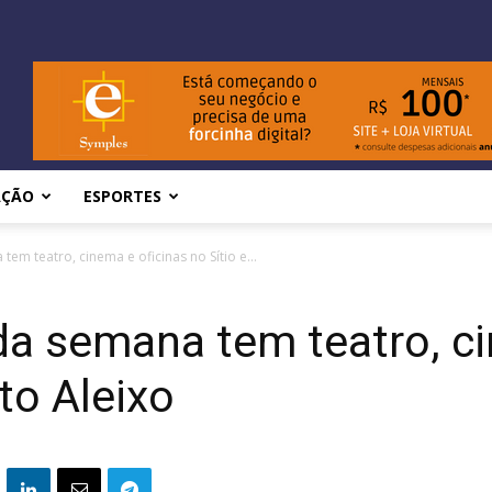
AÇÃO
ESPORTES
em teatro, cinema e oficinas no Sítio e...
da semana tem teatro, ci
to Aleixo