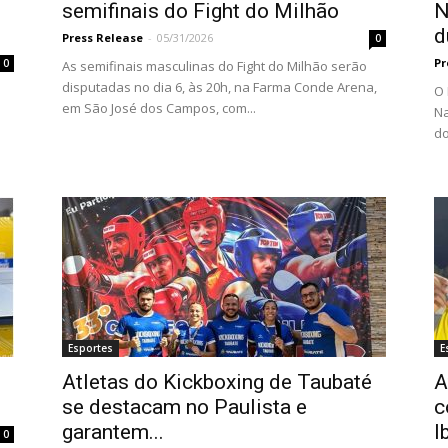
semifinais do Fight do Milhão
N
d
Press Release
-
05/31/2026
0
Pr
0
As semifinais masculinas do Fight do Milhão serão
disputadas no dia 6, às 20h, na Farma Conde Arena,
O 
em São José dos Campos, com...
s
Na
do
Esportes
E
Atletas do Kickboxing de Taubaté
A
se destacam no Paulista e
c
garantem...
I
0