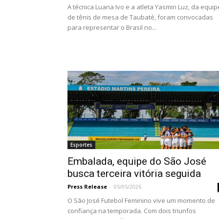
A técnica Luana Ivo e a atleta Yasmin Luz, da equip
de tênis de mesa de Taubaté, foram convocadas
para representar o Brasil no...
Esportes
Embalada, equipe do São José
busca terceira vitória seguida
Press Release
-
05/05/2026
O São José Futebol Feminino vive um momento de
confiança na temporada. Com dois triunfos