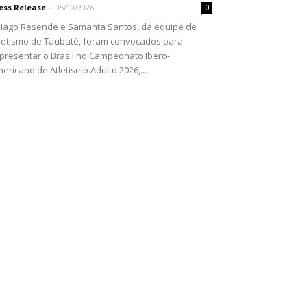
ess Release
-
05/10/2026
0
iago Resende e Samanta Santos, da equipe de
letismo de Taubaté, foram convocados para
presentar o Brasil no Campeonato Ibero-
ericano de Atletismo Adulto 2026,...