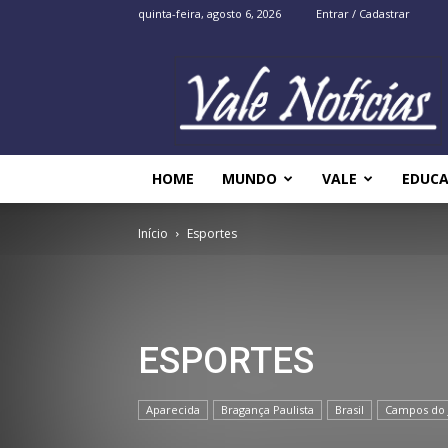
quinta-feira, agosto 6, 2026
Entrar / Cadastrar
Vale
Noticias
HOME
MUNDO
VALE
EDUC
Início
Esportes
ESPORTES
Aparecida
Bragança Paulista
Brasil
Campos do 