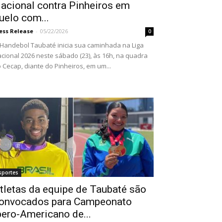
acional contra Pinheiros em
uelo com...
ess Release
-
05/22/2026
0
Handebol Taubaté inicia sua caminhada na Liga
cional 2026 neste sábado (23), às 16h, na quadra
 Cecap, diante do Pinheiros, em um...
sportes
tletas da equipe de Taubaté são
onvocados para Campeonato
bero-Americano de...