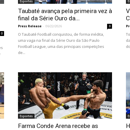
Esportes
E
Taubaté avança pela primeira vez à
V
final da Série Ouro da...
C
Press Release
-
06/22/2026
Pr
0
0
O Taubaté Football conquistou, de forma inédita,
To
uma vaga na final da Série Ouro da São Paulo
da
Football League, uma das principais competições
do
es
de...
é
Esportes
E
Farma Conde Arena recebe as
H