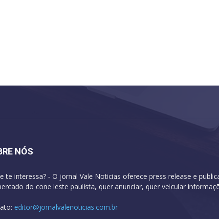
BRE NÓS
e te interessa? - O jornal Vale Noticias oferece press release e publi
ercado do cone leste paulista, quer anunciar, quer veicular informa
ato:
editor@jornalvalenoticias.com.br