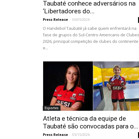
Taubaté conhece adversários na
‘Libertadores do...
Press Release
-
06/05/2026
O Handebol Taubaté já sabe quem enfrentará na
fase de grupos do Sul-Centro Americano de Clube
2026, principal competição de clubes do continente
e...
Esportes
Atleta e técnica da equipe de
Taubaté são convocadas para o...
Press Release
-
05/15/2026