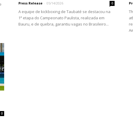
Press Release
-
05/14/2026
Pr
0
e
A equipe de kickboxing de Taubaté se destacou na
Th
1ª etapa do Campeonato Paulista, realizada em
at
Bauru, e de quebra, garantiu vagas no Brasileiro...
re
Am
0