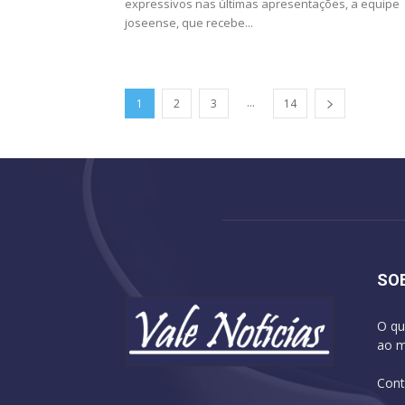
expressivos nas últimas apresentações, a equipe
joseense, que recebe...
...
1
2
3
14
SO
O qu
ao m
Cont