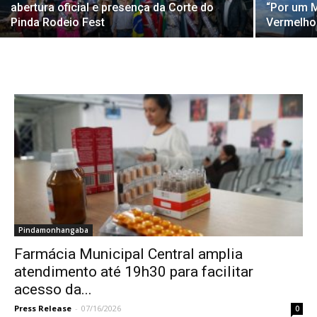
abertura oficial e presença da Corte do
“Por um 
Pinda Rodeio Fest
Vermelho
Pindamonhangaba
Farmácia Municipal Central amplia
atendimento até 19h30 para facilitar
acesso da...
Press Release
-
07/16/2026
0