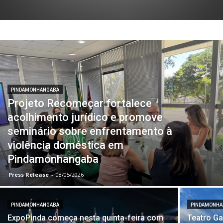
PINDAMONHANGABA
Projeto Recomeçar fortalece
acolhimento jurídico e promove
seminário sobre enfrentamento à
violência doméstica em
Pindamonhangaba
Press Release
-
08/05/2026
PINDAMONHANGABA
PINDAMONH
ExpoPinda começa nesta quinta-feira com
Teatro Ga