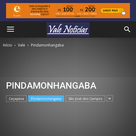
Início
Vale
Pindamonhangaba
PINDAMONHANGABA
Caçapava
Pindamonhangaba
São José dos Campos