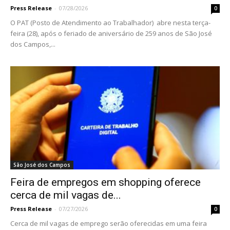
Press Release
-
07/28/2026
0
O PAT (Posto de Atendimento ao Trabalhador) abre nesta terça-
feira (28), após o feriado de aniversário de 259 anos de São José
dos Campos,...
São José dos Campos
Feira de empregos em shopping oferece
cerca de mil vagas de...
Press Release
-
07/27/2026
0
Cerca de mil vagas de emprego serão oferecidas em uma feira