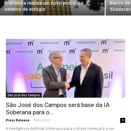
Prefeitura realiza um novo processo
Banco de
seletivo de estágio
doadoras
São José dos Campos
São José dos Campos será base da IA
Soberana para o...
Press Release
-
08/03/2026
0
A Inteligência Artificial Soberana para o Brasil começará a ser