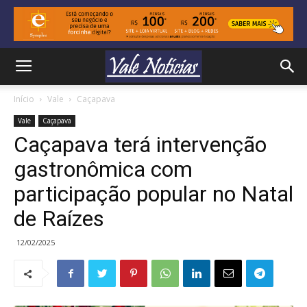
Início
Vale
Caçapava
Vale
Caçapava
Caçapava terá intervenção
gastronômica com
participação popular no Natal
de Raízes
12/02/2025