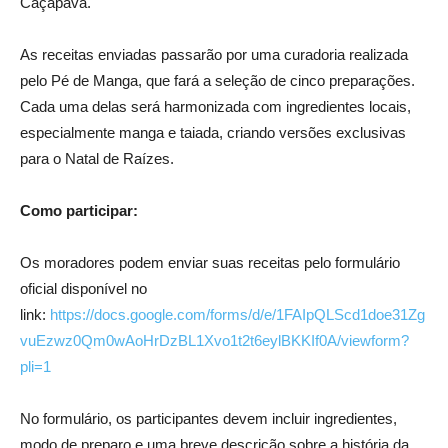
Caçapava.
As receitas enviadas passarão por uma curadoria realizada
pelo Pé de Manga, que fará a seleção de cinco preparações.
Cada uma delas será harmonizada com ingredientes locais,
especialmente manga e taiada, criando versões exclusivas
para o Natal de Raízes.
Como participar:
Os moradores podem enviar suas receitas pelo formulário
oficial disponível no
link:
https://docs.google.com/forms/d/e/1FAIpQLScd1doe31Zg
vuEzwz0Qm0wAoHrDzBL1Xvo1t2t6eylBKKIf0A/viewform?
pli=1
No formulário, os participantes devem incluir ingredientes,
modo de preparo e uma breve descrição sobre a história da