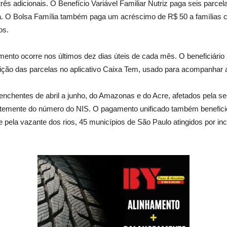
rês adicionais. O Benefício Variável Familiar Nutriz paga seis parc
ça. O Bolsa Família também paga um acréscimo de R$ 50 a famílias co
os.
mento ocorre nos últimos dez dias úteis de cada mês. O beneficiário
ição das parcelas no aplicativo Caixa Tem, usado para acompanhar a
enchentes de abril a junho, do Amazonas e do Acre, afetados pela 
dentemente do número do NIS. O pagamento unificado também benefic
pela vazante dos rios, 45 municípios de São Paulo atingidos por incê