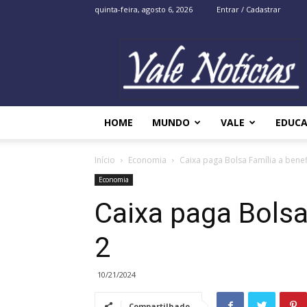
quinta-feira, agosto 6, 2026
Entrar / Cadastrar
Vale
Noticias
HOME
MUNDO
VALE
EDUC
Início
Economia
Caixa paga Bolsa Família a benefi
Economia
Caixa paga Bolsa
2
10/21/2024
Compartilhado