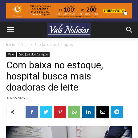
Início
Vale
São José dos Campos
Vale
São José dos Campos
Com baixa no estoque,
hospital busca mais
doadoras de leite
07/22/2025