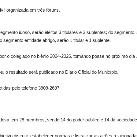
vil organizada em três fóruns.
egmento idoso, serão eleitos 3 titulares e 3 suplentes; do segmento
do segmento entidade abrigo, serão 1 titular e 1 suplente.
or o colegiado no biênio 2024-2026, tomando posse no próximo dia
, o resultado será publicado no Diário Oficial do Município.
tidas pelo telefone 3909-2697.
dosa tem 28 membros, sendo 14 do poder público e 14 da sociedade ci
jetivo discutir, estabelecer normas e fiscalizar as ações relacionada