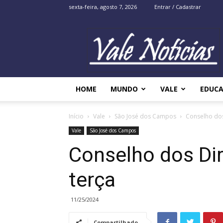
sexta-feira, agosto 7, 2026
Entrar / Cadastrar
Vale
Noticias
HOME
MUNDO
VALE
EDUC
Início
Vale
São José dos Campos
Conselho dos
Vale
São José dos Campos
Conselho dos Dir
terça
11/25/2024
Compartilhado