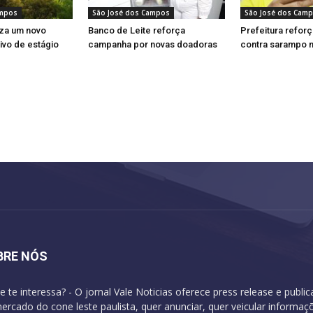
ampos
São José dos Campos
São José dos Cam
iza um novo
Banco de Leite reforça
Prefeitura refor
ivo de estágio
campanha por novas doadoras
contra sarampo 
BRE NÓS
e te interessa? - O jornal Vale Noticias oferece press release e publi
ercado do cone leste paulista, quer anunciar, quer veicular informa