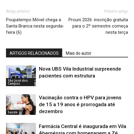
Artigo anterior
Próximo artigo
Poupatempo Móvel chega a
Prouni 2026: inscrição gratuita
Santa Branca nesta segunda-
para o 2º semestre começa
feira (6)
nesta terça
ARTIGOS RELACIONADOS
Mais do autor
Nova UBS Vila Industrial surpreende
pacientes com estrutura
São José dos
Campos
Vacinação contra o HPV para jovens
de 15 a 19 anos é prorrogada até
dezembro
Saúde
Farmácia Central é inaugurada em Vila
Abernéssia com homenagem a Zé