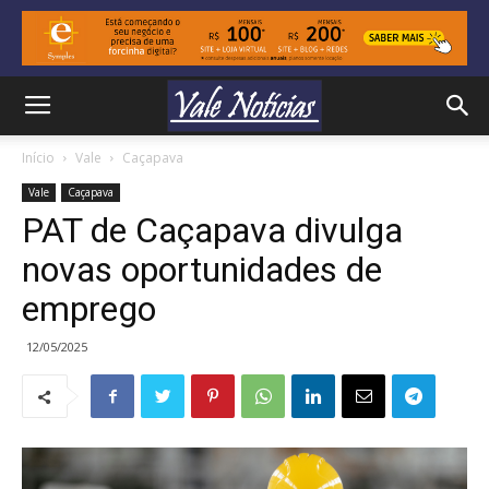
Início
Vale
Caçapava
Vale
Caçapava
PAT de Caçapava divulga
novas oportunidades de
emprego
12/05/2025