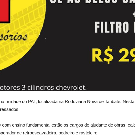
a unidade do PAT, localizada na Rodoviária Nova de Taubaté. Nesta 
eressados.
 com ensino fundamental estão os cargos de ajudante de obras, calce
perador de retroescavadeira, pedreiro e rasteleiro.