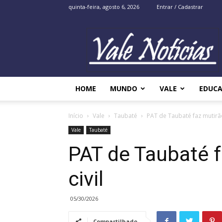
quinta-feira, agosto 6, 2026
Entrar / Cadastrar
Vale
Noticias
HOME
MUNDO
VALE
EDUC
Início
Vale
Taubaté
PAT de Taubaté faz mutirão
Vale
Taubaté
PAT de Taubaté f
civil
05/30/2026
Compartilhado