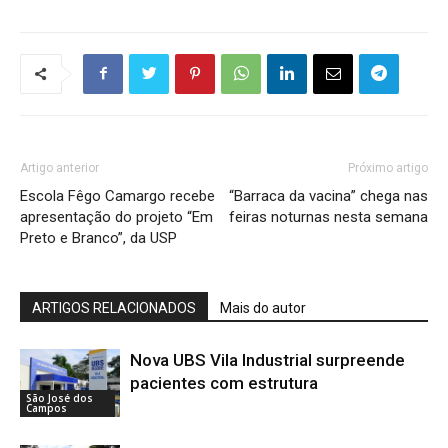
Artigo anterior
Próximo artigo
Escola Fêgo Camargo recebe
“Barraca da vacina” chega nas
apresentação do projeto “Em
feiras noturnas nesta semana
Preto e Branco”, da USP
ARTIGOS RELACIONADOS
Mais do autor
Nova UBS Vila Industrial surpreende
pacientes com estrutura
São José dos
Campos