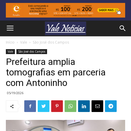
Início
Vale
São José dos Campos
Vale
São José dos Campos
Prefeitura amplia
tomografias em parceria
com Antoninho
05/19/2026