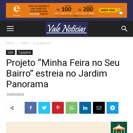
Início
Vale
Caçapava
Vale
Caçapava
Projeto “Minha Feira no Seu
Bairro” estreia no Jardim
Panorama
06/03/2026