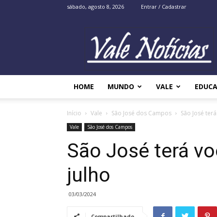
sábado, agosto 8, 2026
Entrar / Cadastrar
Vale
Noticias
HOME
MUNDO
VALE
EDUC
Início
Vale
São José dos Campos
São José terá
Vale
São José dos Campos
São José terá vo
julho
03/03/2024
Compartilhado