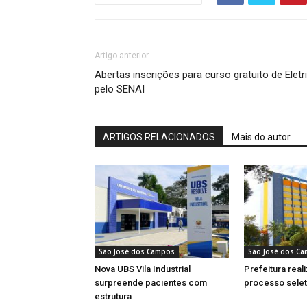
Artigo anterior
Abertas inscrições para curso gratuito de Eletri
pelo SENAI
ARTIGOS RELACIONADOS
Mais do autor
São José dos Campos
São José dos C
Nova UBS Vila Industrial
Prefeitura real
surpreende pacientes com
processo selet
estrutura