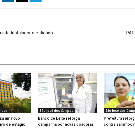
cista Instalador certificado
PAT 
ampos
São José dos Campos
São José dos Cam
iza um novo
Banco de Leite reforça
Prefeitura refor
ivo de estágio
campanha por novas doadoras
contra sarampo 