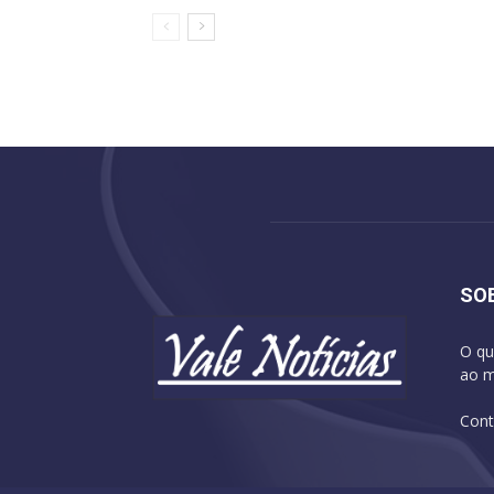
SO
O qu
ao m
Cont