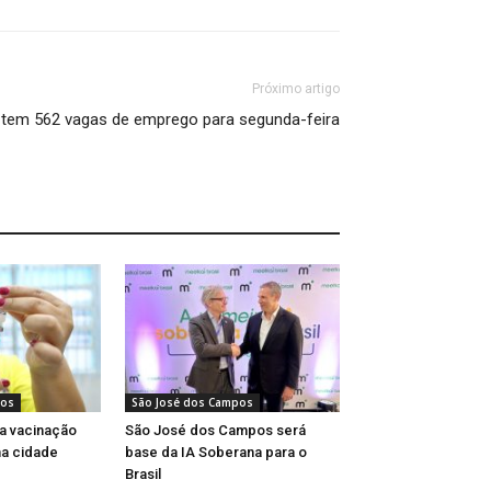
Próximo artigo
tem 562 vagas de emprego para segunda-feira
pos
São José dos Campos
ça vacinação
São José dos Campos será
na cidade
base da IA Soberana para o
Brasil