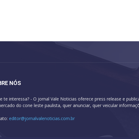
BRE NÓS
e te interessa? - O jornal Vale Noticias oferece press release e publi
ercado do cone leste paulista, quer anunciar, quer veicular informa
ato:
editor@jornalvalenoticias.com.br