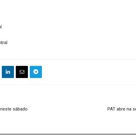
l
tral
 neste sábado
PAT abre na s