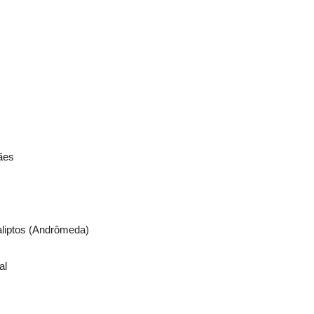
ães
aliptos (Andrômeda)
al