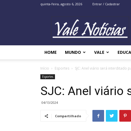
quinta-feira, agosto 6, 2026
Entrar / Cadastrar
Vale
Noticias
HOME
MUNDO
VALE
EDUC
Início
Esportes
SJC: Anel viário será interditado 
Esportes
SJC: Anel viário 
04/13/2024
Compartilhado