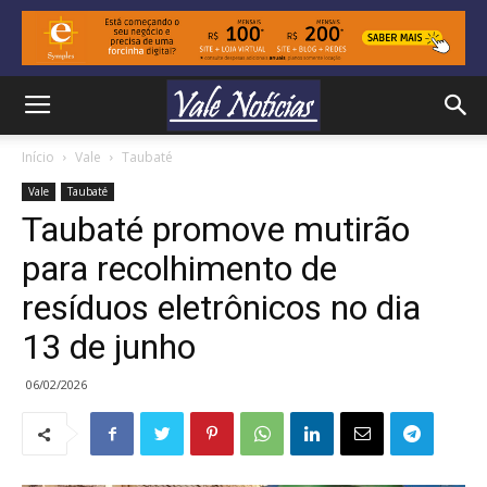
Início
Vale
Taubaté
Vale
Taubaté
Taubaté promove mutirão
para recolhimento de
resíduos eletrônicos no dia
13 de junho
06/02/2026