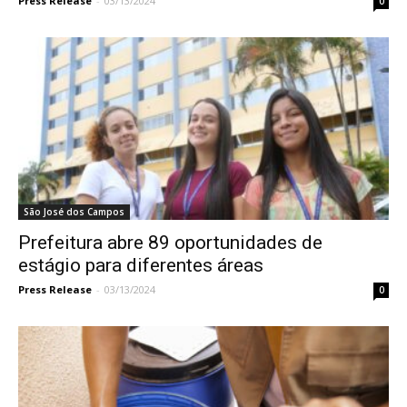
Press Release
-
03/13/2024
0
São José dos Campos
Prefeitura abre 89 oportunidades de
estágio para diferentes áreas
Press Release
-
03/13/2024
0