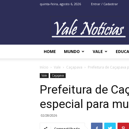
quinta-feira, agosto 6, 2026
Entrar / Cadastrar
Vale
Noticias
HOME
MUNDO
VALE
EDUC
Início
Vale
Caçapava
Prefeitura de Caçapava 
Vale
Caçapava
Prefeitura de C
especial para mu
02/28/2026
Compartilhado