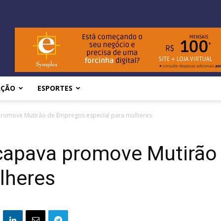
AÇÃO
ESPORTES
promove Mutirão de Empregos especial para mulheres
açapava promove Mutirã
lheres