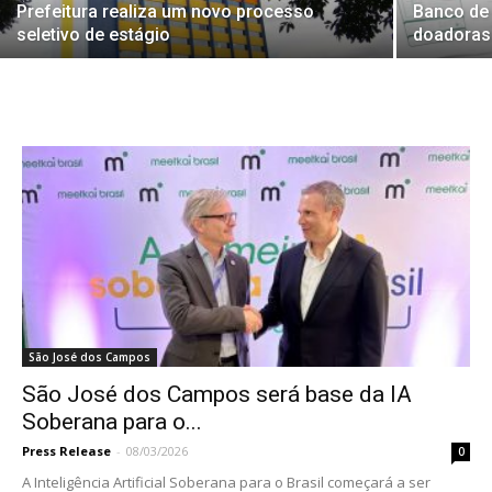
Prefeitura realiza um novo processo
Banco de
seletivo de estágio
doadoras
São José dos Campos
São José dos Campos será base da IA
Soberana para o...
Press Release
-
08/03/2026
0
A Inteligência Artificial Soberana para o Brasil começará a ser