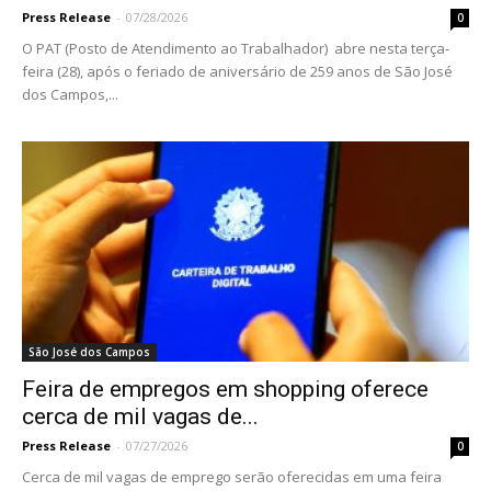
Press Release
-
07/28/2026
0
O PAT (Posto de Atendimento ao Trabalhador) abre nesta terça-
feira (28), após o feriado de aniversário de 259 anos de São José
dos Campos,...
São José dos Campos
Feira de empregos em shopping oferece
cerca de mil vagas de...
Press Release
-
07/27/2026
0
Cerca de mil vagas de emprego serão oferecidas em uma feira