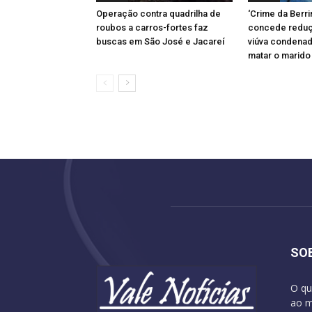
Operação contra quadrilha de
‘Crime da Berrin
roubos a carros-fortes faz
concede reduç
buscas em São José e Jacareí
viúva condena
matar o marido
SO
O qu
ao m