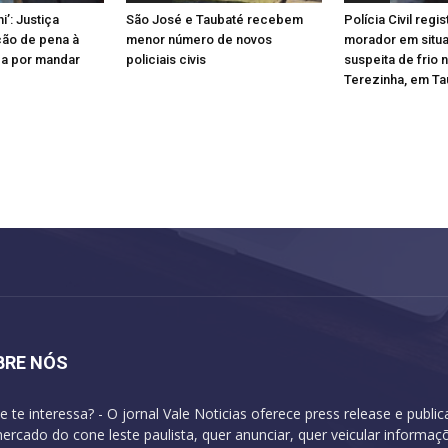
i’: Justiça
São José e Taubaté recebem
Polícia Civil regi
ão de pena à
menor número de novos
morador em situa
da por mandar
policiais civis
suspeita de frio 
Terezinha, em Ta
BRE NÓS
e te interessa? - O jornal Vale Noticias oferece press release e publi
ercado do cone leste paulista, quer anunciar, quer veicular informa