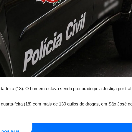
rta-feira (18). O homem estava sendo procurado pela Justiça por tráf
quarta-feira (18) com mais de 130 quilos de drogas, em São José dos