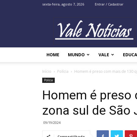
sexta-feira, agosto 7, 2026
Entrar / Cadastrar
Vale
Noticias
HOME
MUNDO
VALE
EDUC
Início
Polícia
Homem é preso com mais de 130 qui
Polícia
Homem é preso c
zona sul de São
09/19/2024
Compartilhado