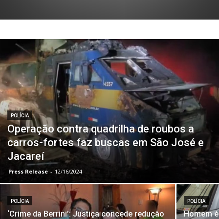
POLÍCIA
Operação contra quadrilha de roubos a
carros-fortes faz buscas em São José e
Jacareí
Press Release
-
12/16/2024
POLÍCIA
POLÍCIA
‘Crime da Berrini’: Justiça concede redução
Homem é 