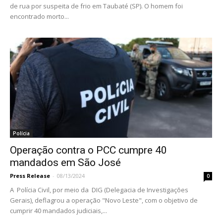
de rua por suspeita de frio em Taubaté (SP). O homem foi
encontrado morto...
Polícia
Operação contra o PCC cumpre 40
mandados em São José
Press Release
-
08/13/2024
0
A Polícia Civil, por meio da DIG (Delegacia de Investigações
Gerais), deflagrou a operação "Novo Leste", com o objetivo de
cumprir 40 mandados judiciais,...