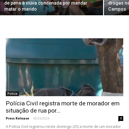
de pena à viúva condenada por mandar
drogas na
matar o marido
Campos
Polícia
Polícia Civil registra morte de morador em
situação de rua por...
Press Release
-
08/26/2024
0
A Polícia Civil registrou neste domingo (25) a morte de um morador