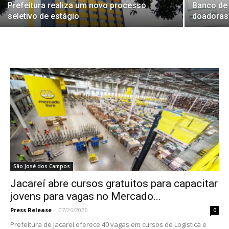
Prefeitura realiza um novo processo
Banco de
seletivo de estágio
doadoras
São José dos Campos
Jacareí abre cursos gratuitos para capacitar
jovens para vagas no Mercado...
Press Release
-
07/26/2026
0
Prefeitura de Jacareí oferece 40 vagas em cursos de Logística e