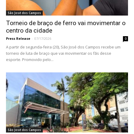
São José dos Campos
Torneio de braço de ferro vai movimentar o
centro da cidade
Press Release
-
07/17/2026
0
A partir de segunda-feira (20), São José dos Campos recebe um
torneio de luta de braço que vai movimentar os fãs desse
esporte. Promovido pelo...
São José dos Campos