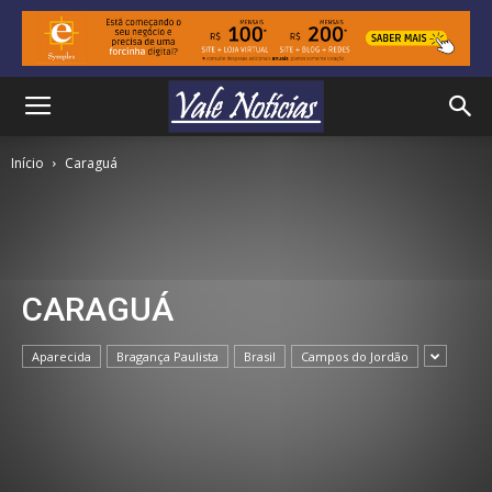
Início
Caraguá
CARAGUÁ
Aparecida
Bragança Paulista
Brasil
Campos do Jordão