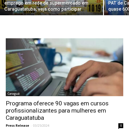
emprego em rede de supermercado em
PAT de C
Caraguatatuba; veja como participar
quase 60
Caraguá
Programa oferece 90 vagas em cursos
profissionalizantes para mulheres em
Caraguatatuba
Press Release
-
03/25/2024
0