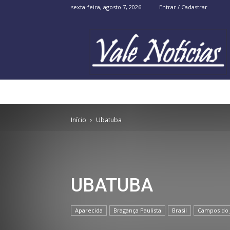
sexta-feira, agosto 7, 2026
Entrar / Cadastrar
Vale
Noticias
Início
Ubatuba
UBATUBA
Aparecida
Bragança Paulista
Brasil
Campos do 