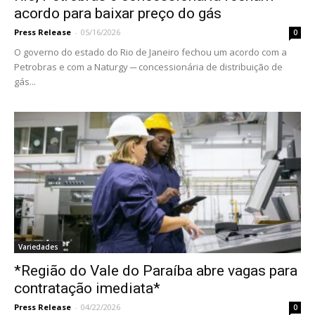
acordo para baixar preço do gás
Press Release
-
05/16/2026
0
O governo do estado do Rio de Janeiro fechou um acordo com a
Petrobras e com a Naturgy ─ concessionária de distribuição de
gás...
Variedades
*Região do Vale do Paraíba abre vagas para
contratação imediata*
Press Release
-
04/22/2026
0