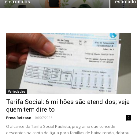
eletrônicos
estimado
Variedades
Tarifa Social: 6 milhões são atendidos; veja
quem tem direito
Press Release
-
06/07/2026
0
O alcance da Tarifa Social Paulista, programa que concede
descontos na conta de água para famílias de baixa renda, dobrou