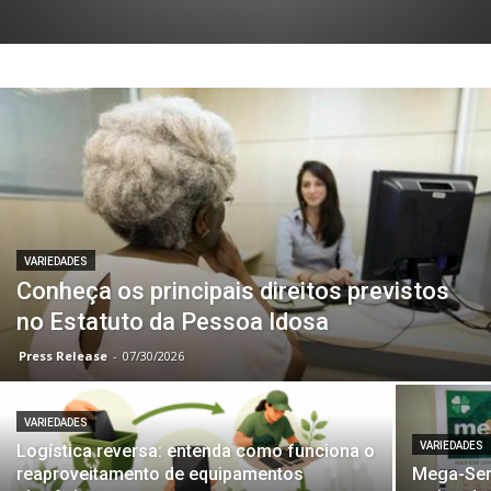
VARIEDADES
Conheça os principais direitos previstos
no Estatuto da Pessoa Idosa
Press Release
-
07/30/2026
VARIEDADES
VARIEDADES
Logística reversa: entenda como funciona o
reaproveitamento de equipamentos
Mega-Sen