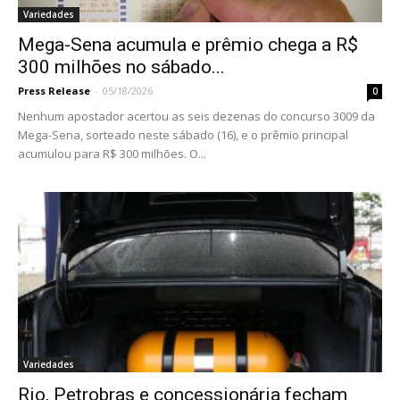
Variedades
Mega-Sena acumula e prêmio chega a R$
300 milhões no sábado...
Press Release
-
05/18/2026
0
Nenhum apostador acertou as seis dezenas do concurso 3009 da
Mega-Sena, sorteado neste sábado (16), e o prêmio principal
acumulou para R$ 300 milhões. O...
Variedades
Rio, Petrobras e concessionária fecham