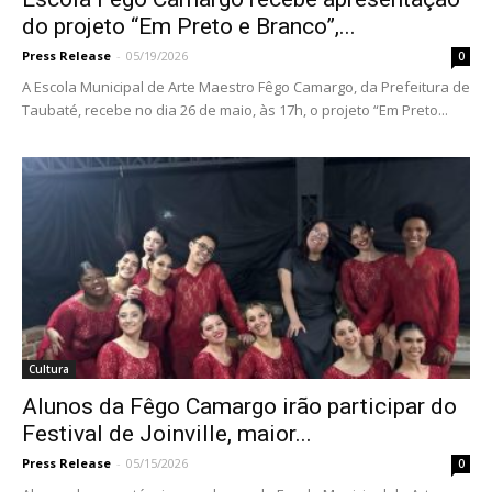
do projeto “Em Preto e Branco”,...
Press Release
-
05/19/2026
0
A Escola Municipal de Arte Maestro Fêgo Camargo, da Prefeitura de
Taubaté, recebe no dia 26 de maio, às 17h, o projeto “Em Preto...
Cultura
Alunos da Fêgo Camargo irão participar do
Festival de Joinville, maior...
Press Release
-
05/15/2026
0