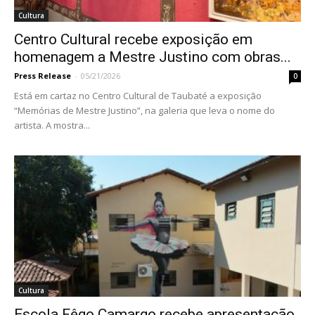
Cultura
Centro Cultural recebe exposição em
homenagem a Mestre Justino com obras...
Press Release
-
05/21/2026
0
Está em cartaz no Centro Cultural de Taubaté a exposição
“Memórias de Mestre Justino”, na galeria que leva o nome do
artista. A mostra...
Cultura
Escola Fêgo Camargo recebe apresentação