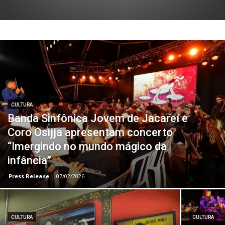
CULTURA
Banda Sinfônica Jovem de Jacareí e
Coro Osijja apresentam concerto
“Imergindo no mundo mágico da
infância”
Press Release
-
07/02/2026
CULTURA
CULTURA