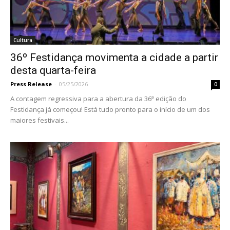
Cultura
36º Festidança movimenta a cidade a partir
desta quarta-feira
Press Release
-
05/25/2026
0
A contagem regressiva para a abertura da 36ª edição do
Festidança já começou! Está tudo pronto para o início de um dos
maiores festivais...