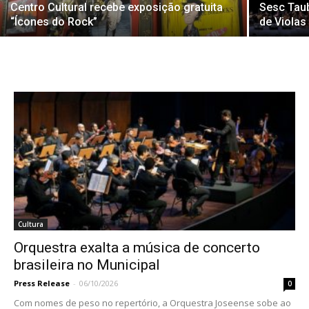
Centro Cultural recebe exposição gratuita
Sesc Taub
“Ícones do Rock”
de Violas
Cultura
Orquestra exalta a música de concerto
brasileira no Municipal
Press Release
-
06/10/2026
0
Com nomes de peso no repertório, a Orquestra Joseense sobe ao