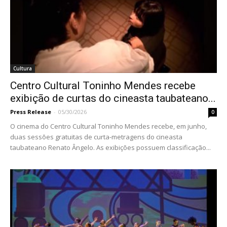
Cultura
Centro Cultural Toninho Mendes recebe
exibição de curtas do cineasta taubateano...
Press Release
-
05/30/2026
0
O cinema do Centro Cultural Toninho Mendes recebe, em junho,
duas sessões gratuitas de curta-metragens do cineasta
taubateano Renato Ângelo. As exibições possuem classificação...