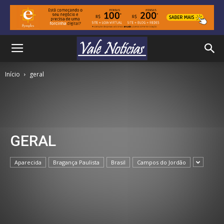
Início
geral
GERAL
Aparecida
Bragança Paulista
Brasil
Campos do Jordão