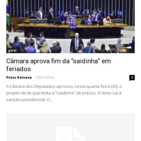
geral
Câmara aprova fim da “saidinha” em
feriados
Press Release
-
03/21/2024
0
A Câmara dos Deputados aprovou, nesta quarta-feira (20), o
projeto de lei que limita a “saidinha” de presos. O texto vai à
sanção presidencial. O...