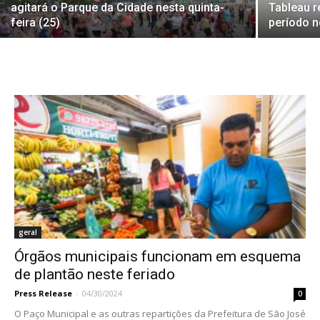
agitará o Parque da Cidade nesta quinta-
Tableau r
feira (25)
período n
geral
Órgãos municipais funcionam em esquema
de plantão neste feriado
Press Release
-
04/30/2024
0
O Paço Municipal e as outras repartições da Prefeitura de São José