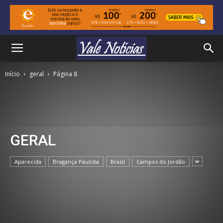
Início
geral
Página 8
GERAL
Aparecida
Bragança Paulista
Brasil
Campos do Jordão