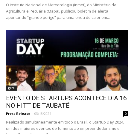
O Instituto Nacional de Meteorologia (Inmet), do Ministério da
Agricultura e Pecuária (Mapa), publicou boletim de alerta
apontando “grande perigo” para uma onda de calor em...
geral
EVENTO DE STARTUPS ACONTECE DIA 16
NO HITT DE TAUBATÉ
Press Release
-
03/13/2024
0
Realizado simultaneamente em todo o Brasil, o Startup Day 2024,
um dos maiores eventos de fomento ao empreendedorismo e