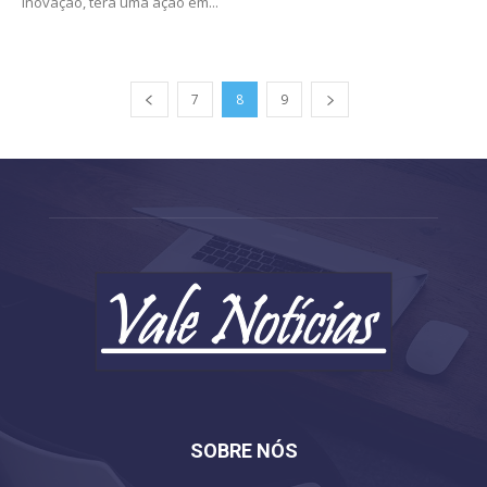
inovação, terá uma ação em...
7
8
9
SOBRE NÓS