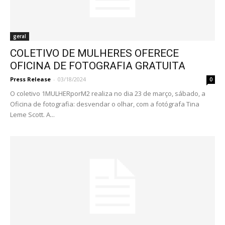
geral
COLETIVO DE MULHERES OFERECE
OFICINA DE FOTOGRAFIA GRATUITA
Press Release
-
03/18/2024
0
O coletivo 1MULHERporM2 realiza no dia 23 de março, sábado, a
Oficina de fotografia: desvendar o olhar, com a fotógrafa Tina
Leme Scott. A...