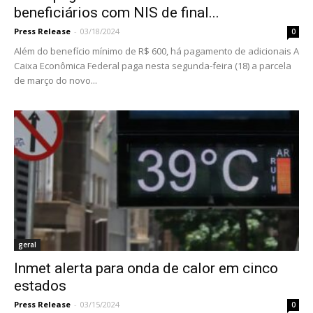
beneficiários com NIS de final...
Press Release
-
03/18/2024
0
Além do benefício mínimo de R$ 600, há pagamento de adicionais A
Caixa Econômica Federal paga nesta segunda-feira (18) a parcela
de março do novo...
geral
Inmet alerta para onda de calor em cinco
estados
Press Release
-
03/15/2024
0