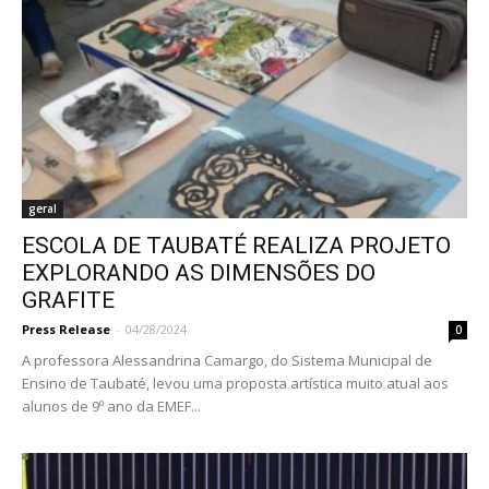
geral
ESCOLA DE TAUBATÉ REALIZA PROJETO
EXPLORANDO AS DIMENSÕES DO
GRAFITE
Press Release
-
04/28/2024
0
A professora Alessandrina Camargo, do Sistema Municipal de
Ensino de Taubaté, levou uma proposta artística muito atual aos
alunos de 9º ano da EMEF...