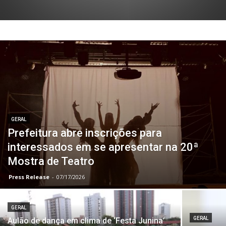
GERAL
Prefeitura abre inscrições para
interessados em se apresentar na 20ª
Mostra de Teatro
Press Release
-
07/17/2026
GERAL
GERAL
Aulão de dança em clima de ‘Festa Junina’