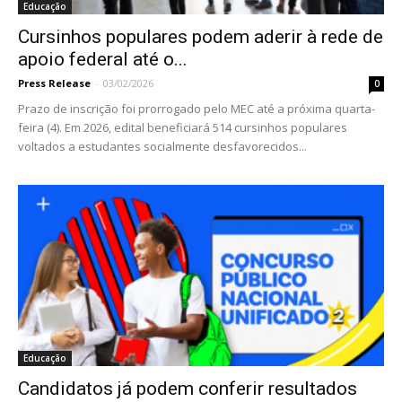
Educação
Cursinhos populares podem aderir à rede de
apoio federal até o...
Press Release
-
03/02/2026
0
Prazo de inscrição foi prorrogado pelo MEC até a próxima quarta-
feira (4). Em 2026, edital beneficiará 514 cursinhos populares
voltados a estudantes socialmente desfavorecidos...
Educação
Candidatos já podem conferir resultados