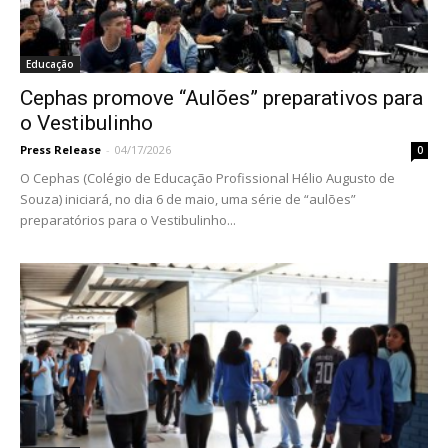
Educação
Cephas promove “Aulões” preparativos para
o Vestibulinho
Press Release
-
04/17/2026
0
O Cephas (Colégio de Educação Profissional Hélio Augusto de
Souza) iniciará, no dia 6 de maio, uma série de “aulões”
preparatórios para o Vestibulinho...