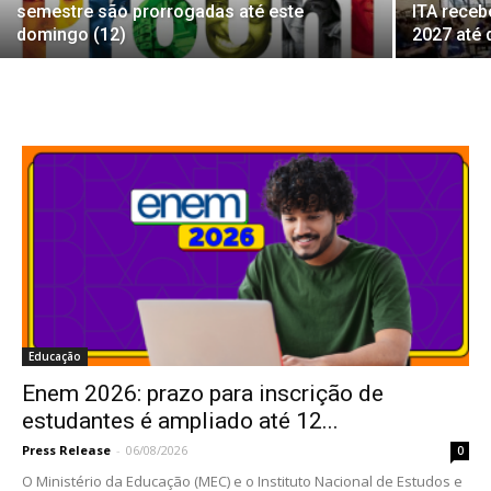
semestre são prorrogadas até este
ITA receb
domingo (12)
2027 até
Educação
Enem 2026: prazo para inscrição de
estudantes é ampliado até 12...
Press Release
-
06/08/2026
0
O Ministério da Educação (MEC) e o Instituto Nacional de Estudos e