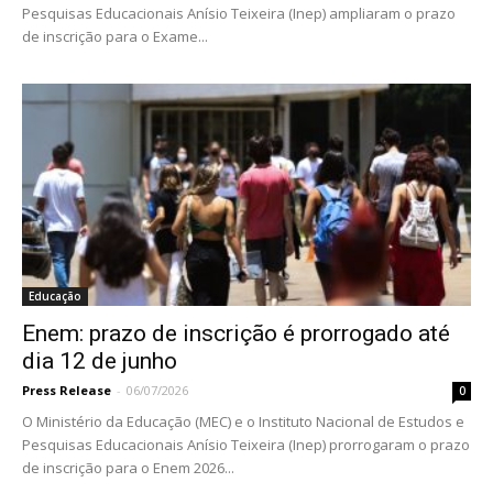
Pesquisas Educacionais Anísio Teixeira (Inep) ampliaram o prazo
de inscrição para o Exame...
Educação
Enem: prazo de inscrição é prorrogado até
dia 12 de junho
Press Release
-
06/07/2026
0
O Ministério da Educação (MEC) e o Instituto Nacional de Estudos e
Pesquisas Educacionais Anísio Teixeira (Inep) prorrogaram o prazo
de inscrição para o Enem 2026...