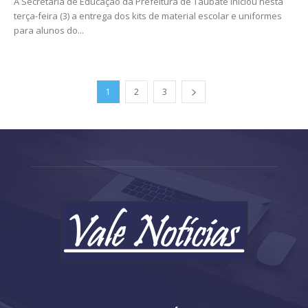
A Secretaria de Educação da Prefeitura de Taubaté iniciou nesta
terça-feira (3) a entrega dos kits de material escolar e uniformes
para alunos do...
1
2
3