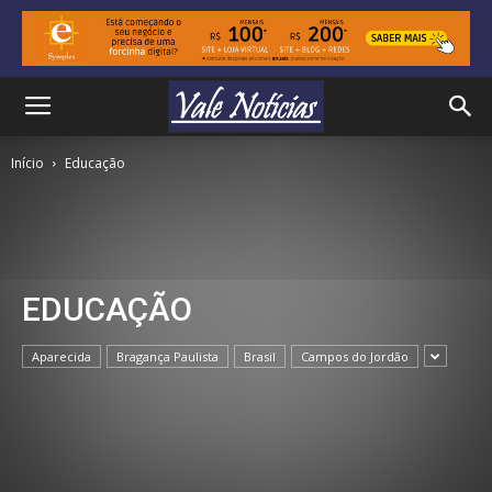
Início
Educação
EDUCAÇÃO
Aparecida
Bragança Paulista
Brasil
Campos do Jordão