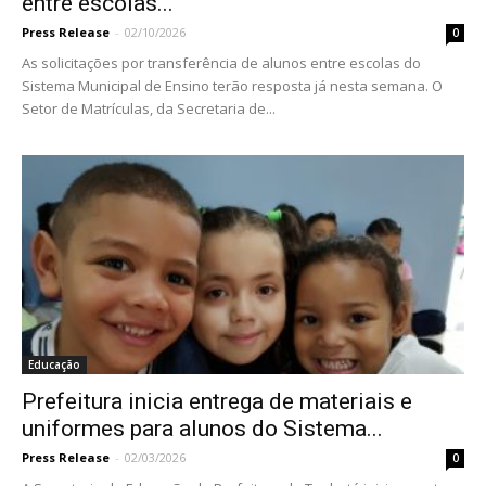
entre escolas...
Press Release
-
02/10/2026
0
As solicitações por transferência de alunos entre escolas do
Sistema Municipal de Ensino terão resposta já nesta semana. O
Setor de Matrículas, da Secretaria de...
Educação
Prefeitura inicia entrega de materiais e
uniformes para alunos do Sistema...
Press Release
-
02/03/2026
0