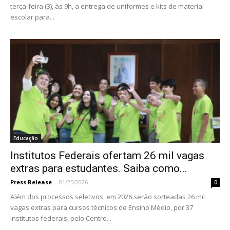
terça-feira (3), às 9h, a entrega de uniformes e kits de material
escolar para...
Educação
Institutos Federais ofertam 26 mil vagas
extras para estudantes. Saiba como...
Press Release
-
01/25/2026
0
Além dos processos seletivos, em 2026 serão sorteadas 26 mil
vagas extras para cursos técnicos de Ensino Médio, por 37
institutos federais, pelo Centro...