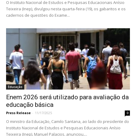
O Instituto Nacional de Estudos e Pesquisas Educacionais Anísio
Teixeira (Inep), divulgou nesta quarta-feira (19), os gabaritos e os
cadernos de questões do Exame...
Educação
Enem 2026 será utilizado para avaliação da
educação básica
Press Release
-
11/17/2025
0
O ministro da Educação, Camilo Santana, ao lado do presidente do
Instituto Nacional de Estudos e Pesquisas Educacionais Anísio
Teixeira (Inep), Manuel Palacios, anunciou,...