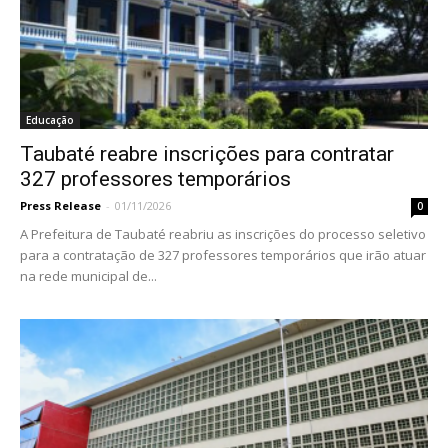
Educação
Taubaté reabre inscrições para contratar
327 professores temporários
Press Release
-
01/11/2026
0
A Prefeitura de Taubaté reabriu as inscrições do processo seletivo
para a contratação de 327 professores temporários que irão atuar
na rede municipal de...