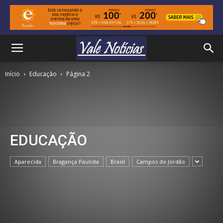
Início
Educação
Página 2
EDUCAÇÃO
Aparecida
Bragança Paulista
Brasil
Campos do Jordão