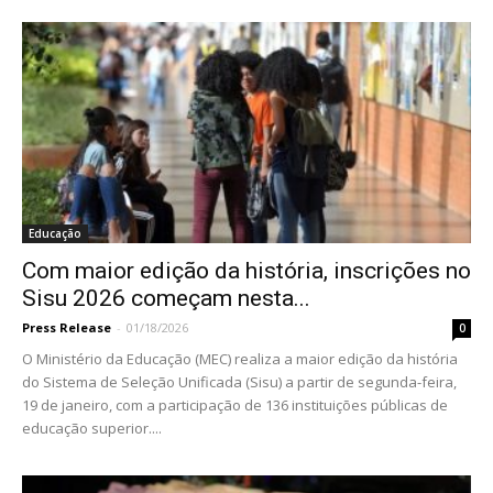
Educação
Com maior edição da história, inscrições no
Sisu 2026 começam nesta...
Press Release
-
01/18/2026
0
O Ministério da Educação (MEC) realiza a maior edição da história
do Sistema de Seleção Unificada (Sisu) a partir de segunda-feira,
19 de janeiro, com a participação de 136 instituições públicas de
educação superior....