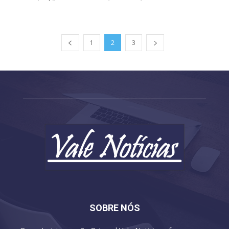
1
2
3
SOBRE NÓS