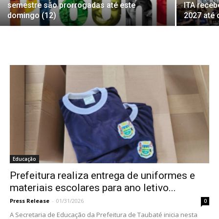
semestre são prorrogadas até este
ITA receb
domingo (12)
2027 até
Educação
Prefeitura realiza entrega de uniformes e
materiais escolares para ano letivo...
Press Release
-
01/31/2026
0
A Secretaria de Educação da Prefeitura de Taubaté inicia nesta