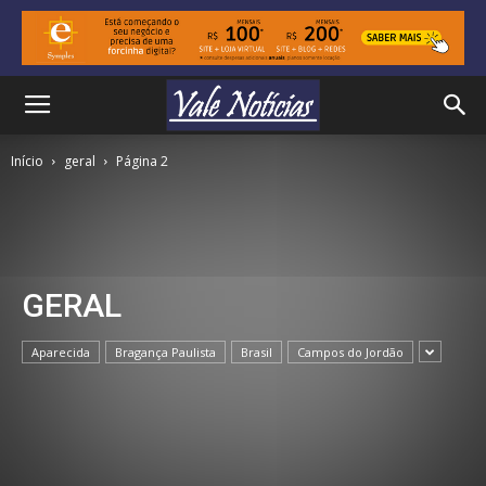
Início
geral
Página 2
GERAL
Aparecida
Bragança Paulista
Brasil
Campos do Jordão