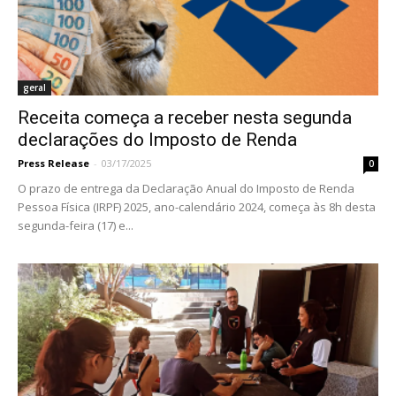
geral
Receita começa a receber nesta segunda
declarações do Imposto de Renda
Press Release
-
03/17/2025
0
O prazo de entrega da Declaração Anual do Imposto de Renda
Pessoa Física (IRPF) 2025, ano-calendário 2024, começa às 8h desta
segunda-feira (17) e...