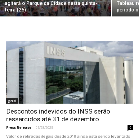
agitará o Parque da Cidade nesta quinta-
Tableau r
feira (25)
período n
geral
Descontos indevidos do INSS serão
ressarcidos até 31 de dezembro
Press Release
-
05/28/2025
0
Valor de retiradas ilegais desde 2019 ainda está sendo levantado