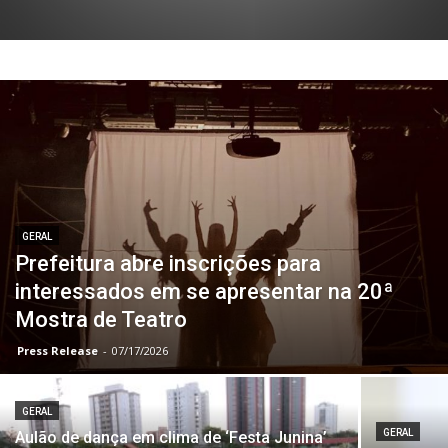
GERAL
Prefeitura abre inscrições para
interessados em se apresentar na 20ª
Mostra de Teatro
Press Release
-
07/17/2026
GERAL
GERAL
Aulão de dança em clima de ‘Festa Junina’