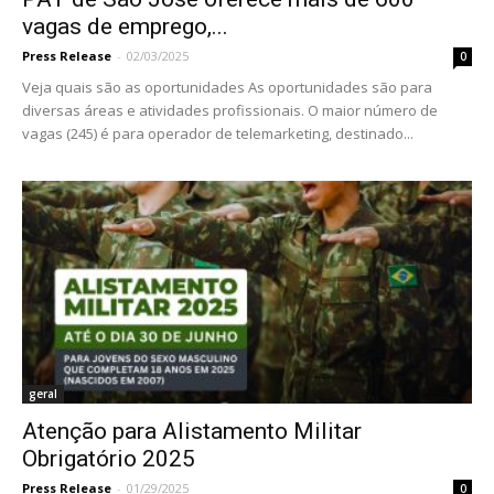
vagas de emprego,...
Press Release
-
02/03/2025
0
Veja quais são as oportunidades As oportunidades são para
diversas áreas e atividades profissionais. O maior número de
vagas (245) é para operador de telemarketing, destinado...
geral
Atenção para Alistamento Militar
Obrigatório 2025
Press Release
-
01/29/2025
0