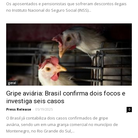
Os aposentados e pensionistas que sofreram descontos ilegais
no Instituto Nacional do Seguro Social (INSS)...
geral
Gripe aviária: Brasil confirma dois focos e
investiga seis casos
Press Release
-
05/19/2025
0
O Brasil já contabiliza dois casos confirmados de gripe
aviária, sendo um em uma granja comercial no município de
Montenegro, no Rio Grande do Sul,...