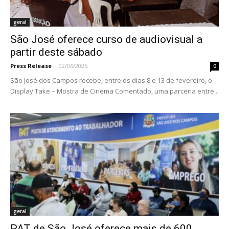
geral
São José oferece curso de audiovisual a
partir deste sábado
Press Release
-
02/06/2025
0
São José dos Campos recebe, entre os dias 8 e 13 de fevereiro, o
Display Take – Mostra de Cinema Comentado, uma parceria entre...
geral
PAT de São José oferece mais de 600